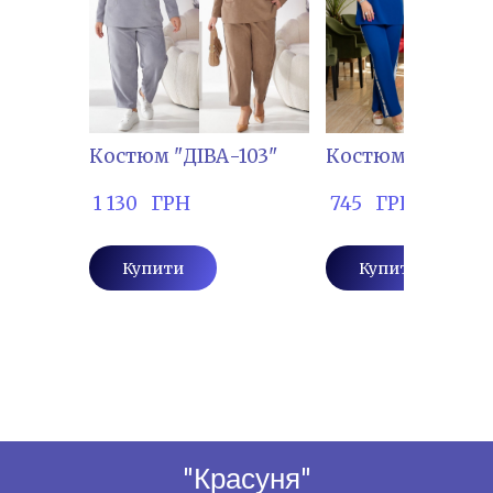
Костюм "ДІВА-103"
Костюм "ТІМ-13
 1 130   ГРН
 745   ГРН
Купити
Купити
"Красуня"