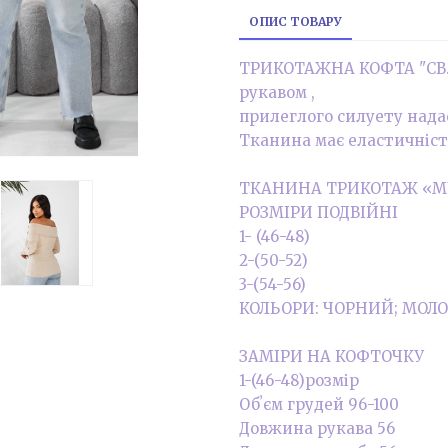
ОПИС ТОВАРУ
ТРИКОТАЖНА КОФТА "СВ.Р
рукавом ,
прилеглого силуету надас
Тканина має еластичність
ТКАНИНА ТРИКОТАЖ «МУСТ
РОЗМІРИ ПОДВІЙНІ
+2
1- (46-48)
2-(50-52)
3-(54-56)
КОЛЬОРИ: ЧОРНИЙ; МОЛ
ЗАМІРИ НА КОФТОЧКУ
1-(46-48)розмір
Обʼєм грудей 96-100
Довжина рукава 56