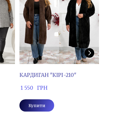
КАРДИГАН "КІРІ-210"
Сорочка "А
 1 550   ГРН
 630   ГРН
Купити
Купити