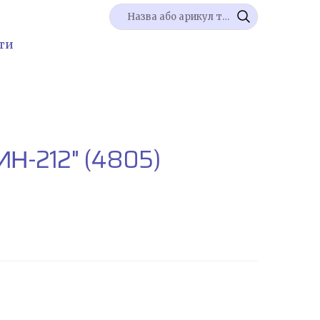
ти
ИН-212"
(4805)