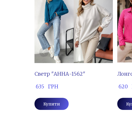
Светр "АННА-1562"
Лонгс
 635   ГРН
 620 
Купити
Ку