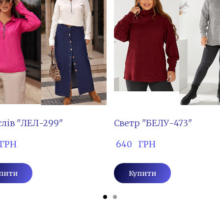
лів "ЛЕЛ-299"
Светр "БЕЛУ-473"
  ГРН
 640   ГРН
пити
Купити