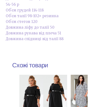
54-56 р
Обʼєм грудей 114-118
Обʼєм талії 98-102+ резинка
Обʼєм стегон 120
Довжина ліфу до талії 50
Довжина рукава від плеча 51
Довжина спідниці від талії 88
Схожі товари