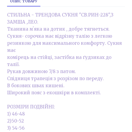
ОПИС ТОВАРУ
СТИЛЬНА - ТРЕНДОВА СУКНЯ "СВ.РИН-228",З
ЗАМША ,ЛЕО.
Тканина мʼяка на дотик , добре тягнеться.
Сукня- сорочка має відрізну талію з легкою
резинкою для максимального комфорту. Сукня
має
комірець на стійці, застібка на ґудзиках до
талії.
Рукав довжиною 7/8 з патом.
Спідниця трапеція з розрізом по переду.
В бокових швах кишені.
Широкий пояс з екошкіри в комплекті.
РОЗМІРИ ПОДВІЙНІ:
1) 46-48
2)50-52
3) 54-56