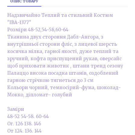
ОПИС ТОВАРУ
Надзвичайно Теплий та стильний Костюм
"ІВА-1377"
Розміри 48-52,54-58,60-64
Тканина двух стороння Дабл-Ангора, з
внутрішньої сторони фліс, з лицевої шерсть
косичка мілка, гарної якості, дуже теплий та
зручний, кофта приспущений рукав, оверсайс
щоб приховати животик , штани тренд сезону
Палаццо висока посадка штанів, оздоблений
гарною стрічкою тягнеться до 3 см
Кольори чорний, темносірий-фума, шоколад-
Мокко, діпломат- голубий
Заміри
48-52 54-58. 60-64
Ог. 126 138. 146
От 124. 136. 144