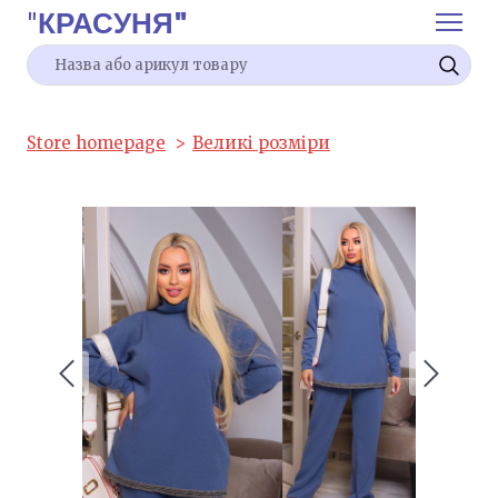
"
КРАСУНЯ"
Store homepage
Великі розміри