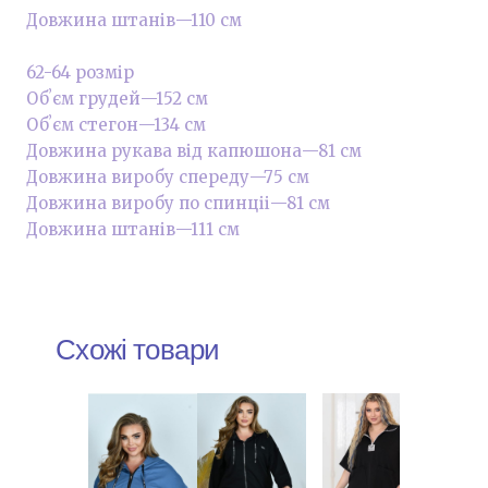
Довжина штанів—110 см
62-64 розмір
Обʼєм грудей—152 см
Обʼєм стегон—134 см
Довжина рукава від капюшона—81 см
Довжина виробу спереду—75 см
Довжина виробу по спинціі—81 см
Довжина штанів—111 см
Схожі товари