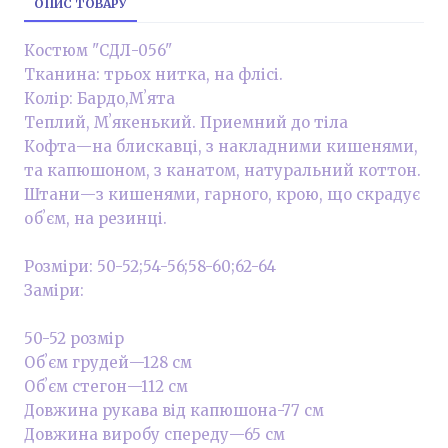
ОПИС ТОВАРУ
Костюм "СДЛ-056"
Тканина: трьох нитка, на флісі.
Колір: Бардо,Мʼята
Теплий, Мʼякенький. Приемний до тіла
Кофта—на блискавці, з накладними кишенями,
та капюшоном, з канатом, натуральний коттон.
Штани—з кишенями, гарного, крою, що скрадує
обʼєм, на резинці.
Розміри: 50-52;54-56;58-60;62-64
Заміри:
50-52 розмір
Обʼєм грудей—128 см
Обʼєм стегон—112 см
Довжина рукава від капюшона-77 см
Довжина виробу спереду—65 см