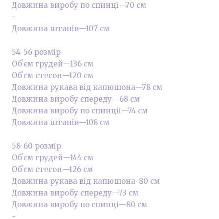
Довжина виробу по спинці—70 см
-
Довжина штанів—107 см
54-56 розмір
Обʼєм грудей—136 см
Обʼєм стегон—120 см
Довжина рукава від капюшона—78 см
Довжина виробу спереду—68 см
Довжина виробу по спинціі—74 см
Довжина штанів—108 см
58-60 розмір
Обʼєм грудей—144 см
Обʼєм стегон—126 см
Довжина рукава від капюшона-80 см
Довжина виробу спереду—73 см
Довжина виробу по спинці—80 см
-