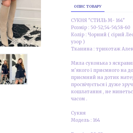
ОПИС ТОВАРУ
СУКНЯ "СТИЛЬ М- 164"
Розмір : 50-52;54-56;58-60
Колір : Чорний ( сірий Ле
узор )
Тканина : трикотаж Але
Мила суконька з яскрав
м'якого і приємного на д
приємний на дотик матері
просвічується і дуже зруч
кошлатання , не минеться 
часом .
Сукня
Модель : 164