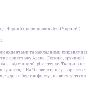
о ) , Чорний ( коричневий Лео ) Чорний (
кс
ими акцентами та накладними кишенями із
отик трикотажу Алекс . Легкий , зручний і
ал - відмінно зберігає тепло. Тканина не
на у догляді. На її поверхні не утворюється
, чудово зберігає форму , не витягується з