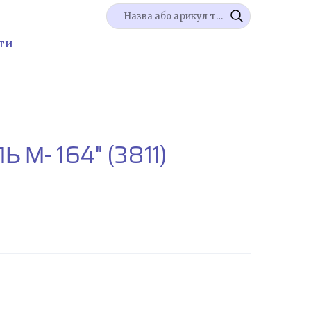
ти
Ь М- 164"
(3811)