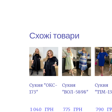
Схожі товари
Сукня "ОКС-
Сукня
Сукня
173"
"ВОЛ-5898"
"ТІМ-1
 1 040   ГРН
 775   ГРН
 790   Г