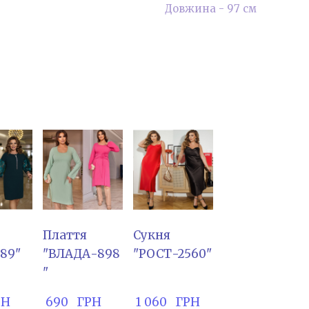
Довжина - 97 см
Плаття
Сукня
389"
"ВЛАДА-898
"РОСТ-2560"
"
РН
 690   ГРН
 1 060   ГРН