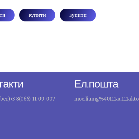
ти
Купити
Купити
такти
Ел.пошта
iber)+3 8(066)-11-09-007
moc.liamg%40111au111akto