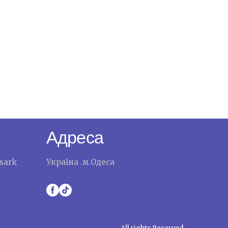
Адреса
sark
Україна .м.Одеса