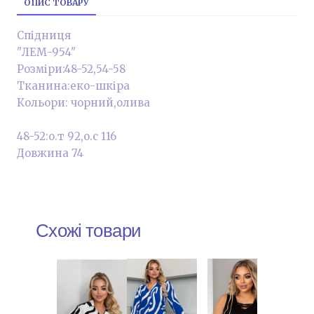
ОПИС ТОВАРУ
Спідниця
"ЛЕМ-954"
Розміри:48-52,54-58
Тканина:еко-шкіра
Кольори: чорний,олива
48-52:о.т 92,о.с 116
Довжина 74
Схожі товари