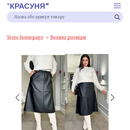
"
КРАСУНЯ"
Store homepage
Великі розміри