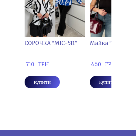
СОРОЧКА "МІС-511"
Майка "ТУРЦ-88
 710   ГРН
 460   ГРН
Купити
Купити