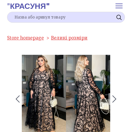
"
КРАСУНЯ"
Store homepage
Великі розміри