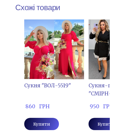
Схожі товари
Сукня "ВОЛ-5519"
Сукня-піджак
"СМІРН-019"
 860   ГРН
 950   ГРН
Купити
Купити