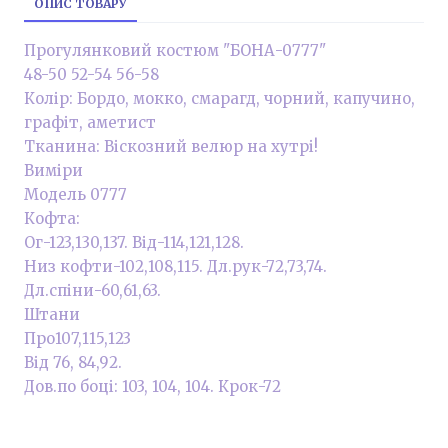
ОПИС ТОВАРУ
Прогулянковий костюм "БОНА-0777"
48-50 52-54 56-58
Колір: Бордо, мокко, смарагд, чорний, капучино,
графіт, аметист
Тканина: Віскозний велюр на хутрі!
Виміри
Модель 0777
Кофта:
Ог-123,130,137. Від-114,121,128.
Низ кофти-102,108,115. Дл.рук-72,73,74.
Дл.спіни-60,61,63.
Штани
Про107,115,123
Від 76, 84,92.
Дов.по боці: 103, 104, 104. Крок-72