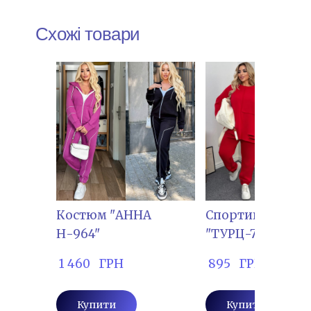
Схожі товари
Костюм "АННА
Спортивний ко
Н-964"
"ТУРЦ-759"
 1 460   ГРН
 895   ГРН
Купити
Купити