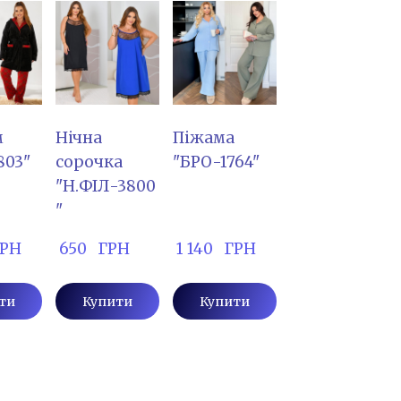
м
Нічна
Піжама
803"
сорочка
"БРО-1764"
"Н.ФІЛ-3800
"
 ГРН
 650   ГРН
 1 140   ГРН
ти
Купити
Купити