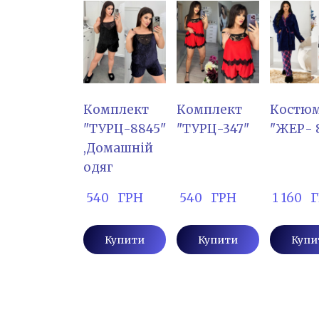
Комплект
Комплект
Костю
"ТУРЦ-8845"
"ТУРЦ-347"
"ЖЕР- 
,Домашній
одяг
 540   ГРН
 540   ГРН
 1 160  
Купити
Купити
Купи