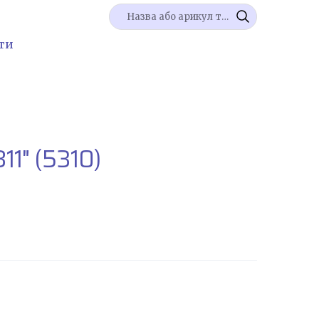
ти
11"
(5310)