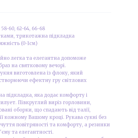
 58-60, 62-64, 66-68
ітками, трикотажна підкладка
яжність (0-1см)
айно легка та елегантна допоможе
раз на святковому вечорі.
укня виготовлена із флоку, який
створюючи ефектну гру світлових
а підкладка, яка додає комфорту і
илует. Півкруглий виріз горловини,
совані оборки, що спадають від талії,
ії кожному Вашому кроці. Рукава сукні без
чуття повітряності та комфорту, а резинки
'єму та елегантності.