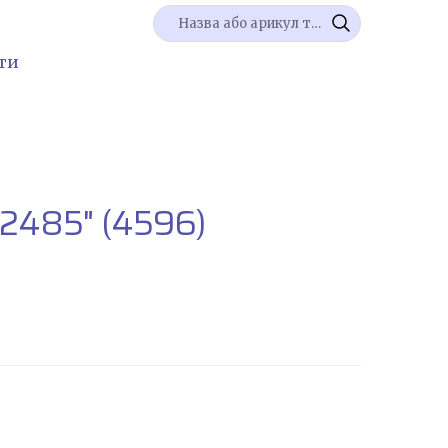
ти
-2485"
(4596)