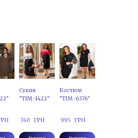
Сукня
Костюм
22"
"ТІМ-1422"
"ТІМ-6376"
 ГРН
 740   ГРН
 995   ГРН