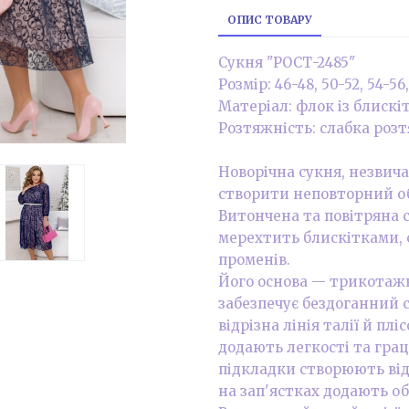
ОПИС ТОВАРУ
Сукня "РОСТ-2485"
Розмір: 46-48, 50-52, 54-56,
Матеріал: флок із блиск
Розтяжність: слабка розт
Новорічна сукня, незвич
створити неповторний об
Витончена та повітряна с
мерехтить блискітками, 
променів.
Його основа — трикотажн
забезпечує бездоганний с
відрізна лінія талії й плі
додають легкості та грац
підкладки створюють від
на зап'ястках додають об