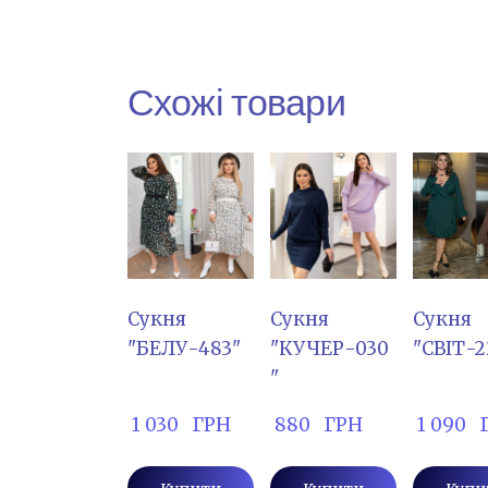
Схожі товари
Сукня
Сукня
Сукня
"БЕЛУ-483"
"КУЧЕР-030
"СВІТ-2
"
 1 030   ГРН
 880   ГРН
 1 090  