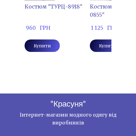
Костюм "ТУРЦ-8918"
Костюм "ДЕМБ-
0855"
 960   ГРН
 1 125   ГРН
Купити
Купити
"Красуня"
Інтернет-магазин модного одягу від
виробників