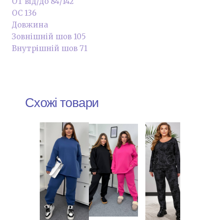
ОТ від/до 84/142
ОС 136
Довжина
Зовнішній шов 105
Внутрішній шов 71
Схожі товари