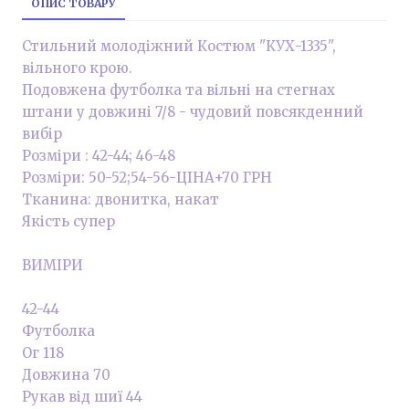
ОПИС ТОВАРУ
Стильний молодіжний Костюм "КУХ-1335",
вільного крою.
Подовжена футболка та вільні на стегнах
штани у довжині 7/8 - чудовий повсякденний
вибір
Розміри : 42-44; 46-48
Розміри: 50-52;54-56-ЦІНА+70 ГРН
Тканина: двонитка, накат
Якість супер
ВИМІРИ
42-44
Футболка
Ог 118
Довжина 70
Рукав від шиї 44