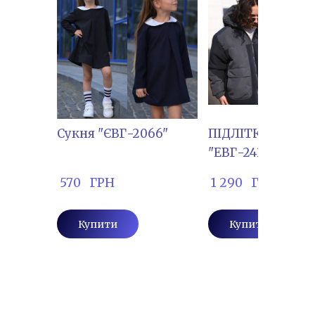
Сукня "ЄВГ-2066"
ПІДЛІТКОВА КУ
"ЕВГ-243"
 570   ГРН
 1 290   ГРН
Купити
Купити