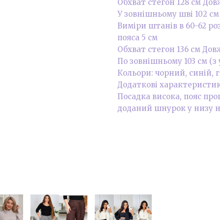
Обхват стегон 128 см До
У зовнішньому шві 102 см
Виміри штанів в 60-62 ро
пояса 5 см
Обхват стегон 136 см До
По зовнішньому 103 см (з
Кольори: чорний, синій, 
Додаткові характеристики
Посадка висока, пояс пр
доданий шнурок у низу н