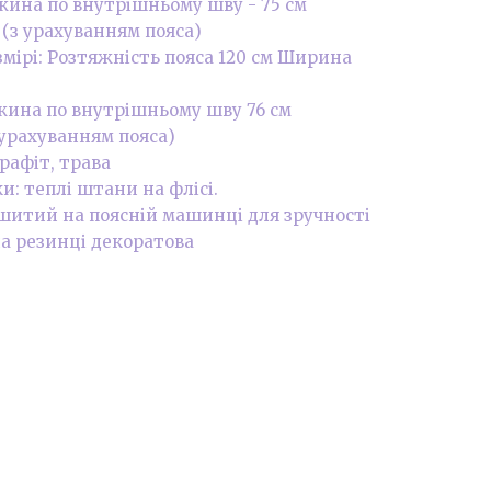
вжина по внутрішньому шву - 75 см
 (з урахуванням пояса)
змірі: Розтяжність пояса 120 см Ширина
вжина по внутрішньому шву 76 см
 урахуванням пояса)
графіт, трава
: теплі штани на флісі.
ошитий на поясній машинці для зручності
а резинці декоратова