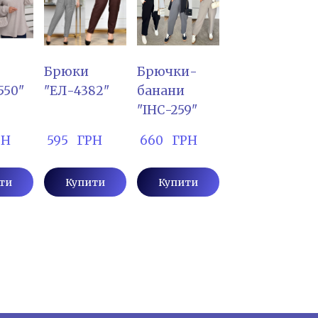
Брюки
Брючки-
550"
"ЕЛ-4382"
банани
"ІНС-259"
РН
 595   ГРН
 660   ГРН
ти
Купити
Купити