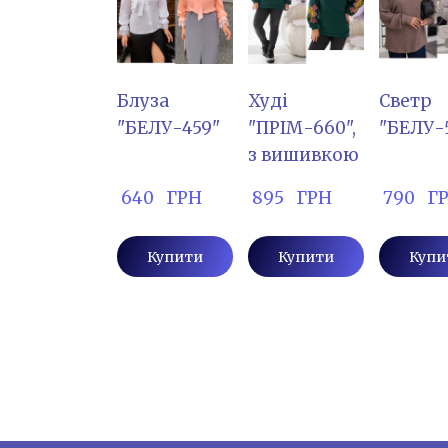
Блуза
Худі
Светр
"БЕЛУ-459"
"ПРІМ-660",
"БЕЛУ-
з вишивкою
 640   ГРН
 895   ГРН
 790   Г
Купити
Купити
Купи