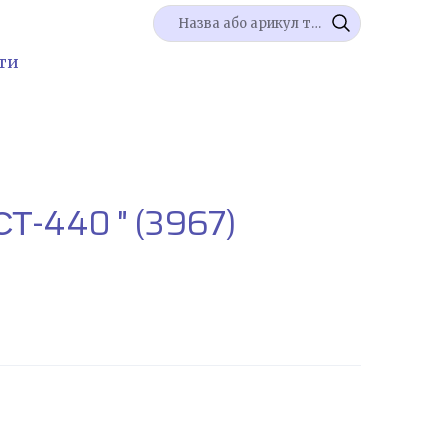
ти
СТ-440 "
(3967)