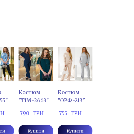
м
Костюм
Костюм
55"
"ТІМ-2663"
"ОРФ-213"
РН
 790   ГРН
 755   ГРН
ти
Купити
Купити