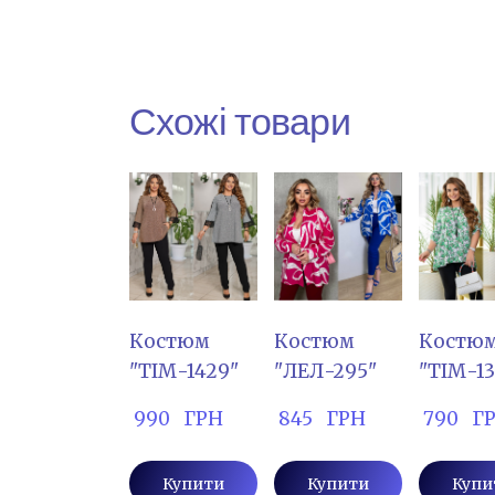
Схожі товари
Костюм
Костюм
Костю
"ТІМ-1429"
"ЛЕЛ-295"
"ТІМ-13
 990   ГРН
 845   ГРН
 790   Г
Купити
Купити
Купи