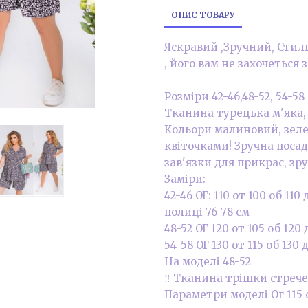
ОПИС ТОВАРУ
Яскравий ,Зручний, Стил
, його вам не захочеться 
Розміри 42-46,48-52, 54-58
Тканина турецька м'яка, 
Кольори малиновий, зеле
квіточками! Зручна посад
зав'язки для прикрас, зр
Заміри:
42-46 ОГ: 110 от 100 об 1
полиці 76-78 см
48-52 ОГ 120 от 105 об 12
54-58 ОГ 130 от 115 об 13
На моделі 48-52
‼️ Тканина трішки стречев
Параметри моделі Ог 115 о