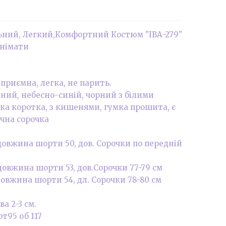
ьний, Легкий,Комфортний Костюм "ІВА-279"
знімати
приємна, легка, не парить.
ний, небесно-синій, чорний з білими
ка коротка, з кишенями, гумка прошита, є
учна сорочка
10 довжина шорти 50, дов. Сорочки по передній
0 довжина шорти 53, дов.Сорочки 77-79 см
0 довжина шорти 54, дл. Сорочки 78-80 см
а 2-3 см.
т95 об 117