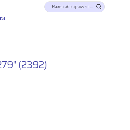
ти
279"
(2392)