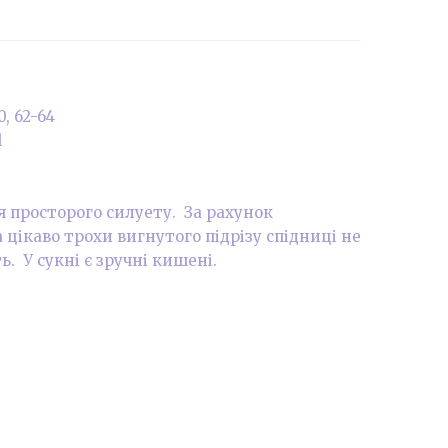
0, 62-64
l
просторого силуету. За рахунок
 цікаво трохи вигнутого підрізу спідниці не
ь. У сукні є зручні кишені.