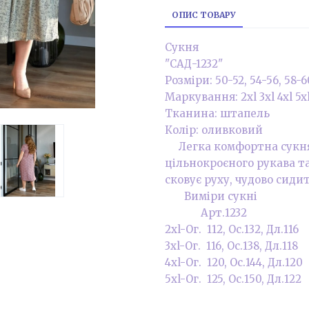
ОПИС ТОВАРУ
Сукня
"САД-1232"
Розміри: 50-52, 54-56, 58-6
Маркування: 2xl 3xl 4xl 5x
Тканина: штапель
Колір: оливковий
Легка комфортна сукня 
цільнокроєного рукава та
сковує руху, чудово сидит
Виміри сукні
Арт.1232
2хl-Ог. 112, Ос.132, Дл.116
3хl-Ог. 116, Ос.138, Дл.118
4хl-Ог. 120, Ос.144, Дл.120
5хl-Ог. 125, Ос.150, Дл.122