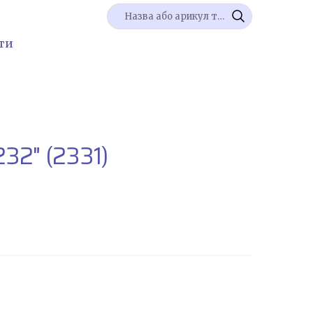
ти
232"
(2331)