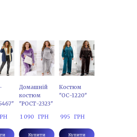
-
Домашній
Костюм
костюм
"ОС-1220"
5467"
"РОСТ-2323"
 ГРН
 1 090   ГРН
 995   ГРН
ти
Купити
Купити