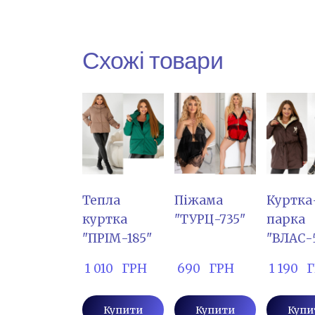
Схожі товари
Тепла
Піжама
Куртка
куртка
"ТУРЦ-735"
парка
"ПРІМ-185"
"ВЛАС-
 1 010   ГРН
 690   ГРН
 1 190  
Купити
Купити
Купи