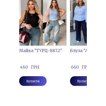
Майка "ТУРЦ-8872"
Блуза "АМБ-1034
 460   ГРН
 660   ГРН
Купити
Купити