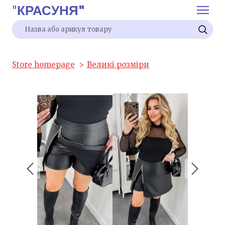
"
КРАСУНЯ"
Store homepage
Великі розміри