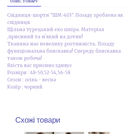
ОПИС ТОВАРУ
Спідниця-шорти "ШМ-403". Позаду зроблена як
спідниця.
Щільна турецький еко шкіра. Матеріал
,приємний та мʼякий на дотик!
Тканина має невелику розтяжність. Позаду
функціональна блискавка! Спереду блискавка
також робоча!
Якість вас приємно здивує
Розміри : 48-50,52-54,56-58
Сезон : осінь - весна
Колір : чорний
Схожі товари