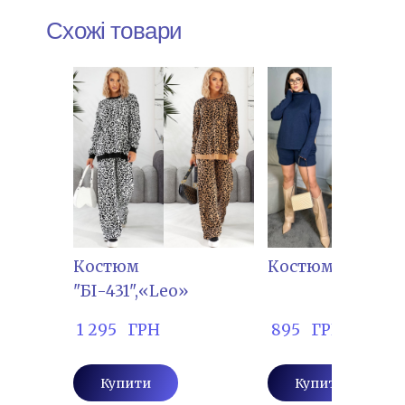
Схожі товари
Костюм
Костюм "СЕМ-21
"БІ-431",«Leo»
 1 295   ГРН
 895   ГРН
Купити
Купити