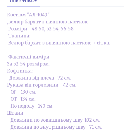
ОПИС ТОВАРУ
Костюм "АЛ-1049"
,велюр бархат з паянною паєткою
Розміри - 48-50, 52-54, 56-58.
Тканина:
Велюр бархат з впаянною паєткою + сітка.
Фактичні виміри:
За 52-54 розміром.
Кофтинка:
Довжина від плеча- 72 см.
Рукава від горловини - 42 см.
ОГ - 130 см.
ОТ- 134 см.
По подолу- 140 см.
Штани:
Довжини по зовнішньому шву-102 см.
Довжина по внутрішньому шву- 71 см.