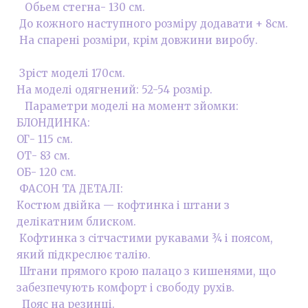
Обьем стегна- 130 см.
До кожного наступного розміру додавати + 8см.
На спарені розміри, крім довжини виробу.
Зріст моделі 170см.
На моделі одягнений: 52-54 розмір.
Параметри моделі на момент зйомки:
БЛОНДИНКА:
ОГ- 115 см.
ОТ- 83 см.
ОБ- 120 см.
ФАСОН ТА ДЕТАЛІ:
Костюм двійка — кофтинка і штани з
делікатним блиском.
Кофтинка з сітчастими рукавами ¾ і поясом,
який підкреслює талію.
Штани прямого крою палацо з кишенями, що
забезпечують комфорт і свободу рухів.
Пояс на резинці.