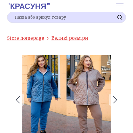
"
КРАСУНЯ"
Store homepage
Великі розміри