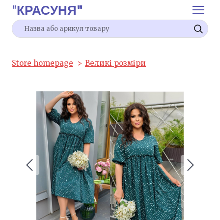
"
КРАСУНЯ"
Store homepage
Великі розміри