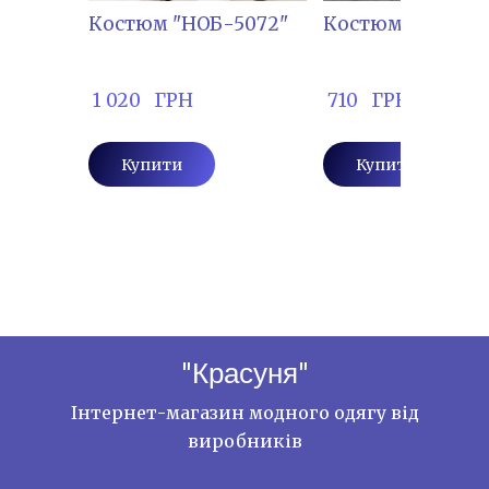
Костюм "НОБ-5072"
Костюм "КОР-60
 1 020   ГРН
 710   ГРН
Купити
Купити
"Красуня"
Інтернет-магазин модного одягу від
виробників