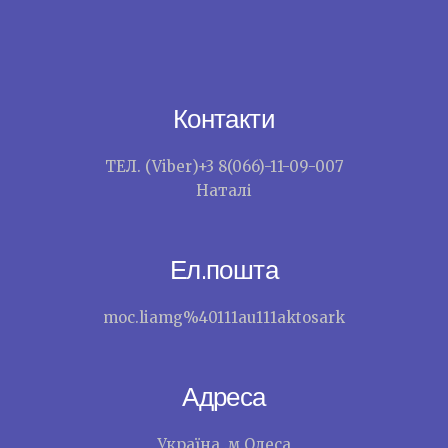
Контакти
ТЕЛ. (Viber)+3 8(066)-11-09-007
Наталі
Ел.пошта
moc.liamg%40111au111aktosark
Адреса
Україна .м.Одеса