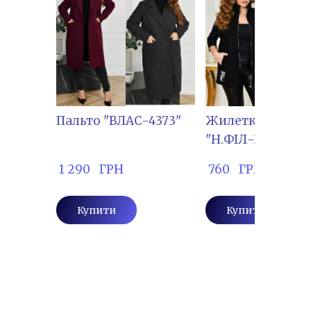
Пальто "ВЛАС-4373"
Жилетка
"Н.ФІЛ-3704"
 1 290   ГРН
 760   ГРН
Купити
Купити