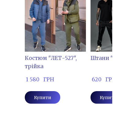
Костюм "ЛЕТ-527",
Штани "ЖЕР-101
трійка
 1 580   ГРН
 620   ГРН
Купити
Купити