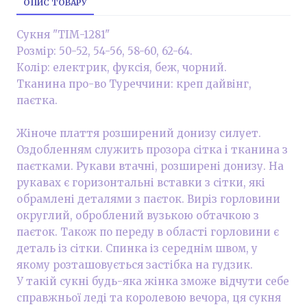
ОПИС ТОВАРУ
Сукня "ТІМ-1281"
Розмір: 50-52, 54-56, 58-60, 62-64.
Колір: електрик, фуксія, беж, чорний.
Тканина про-во Туреччини: креп дайвінг,
паєтка.
Жіноче плаття розширений донизу силует.
Оздобленням служить прозора сітка і тканина з
паєтками. Рукави втачні, розширені донизу. На
рукавах є горизонтальні вставки з сітки, які
обрамлені деталями з паєток. Виріз горловини
округлий, оброблений вузькою обтачкою з
паєток. Також по переду в області горловини є
деталь із сітки. Спинка із середнім швом, у
якому розташовується застібка на гудзик.
У такій сукні будь-яка жінка зможе відчути себе
справжньої леді та королевою вечора, ця сукня