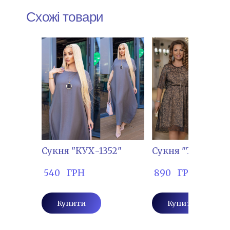
Схожі товари
Сукня "КУХ-1352"
Сукня "ТІМ-6606
 540   ГРН
 890   ГРН
Купити
Купити