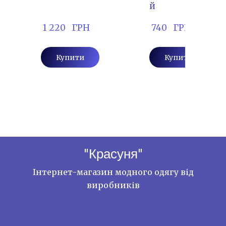
й
 1 220   ГРН
 740   ГРН
Купити
Купити
"Красуня"
Інтернет-магазин модного одягу від
виробників