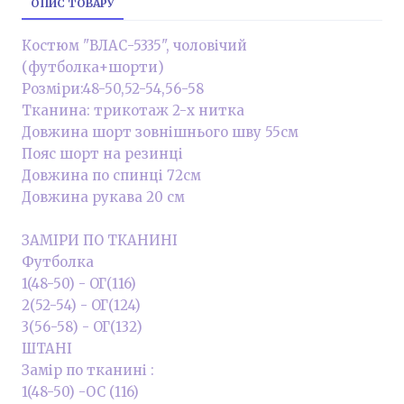
ОПИС ТОВАРУ
Костюм "ВЛАС-5335", чоловічий
(футболка+шорти)
Розміри:48-50,52-54,56-58
Тканина: трикотаж 2-х нитка
Довжина шорт зовнішнього шву 55см
Пояс шорт на резинці
Довжина по спинці 72см
Довжина рукава 20 см
ЗАМІРИ ПО ТКАНИНІ
Футболка
1(48-50) - ОГ(116)
2(52-54) - ОГ(124)
3(56-58) - ОГ(132)
ШТАНІ
Замір по тканині :
1(48-50) -ОС (116)