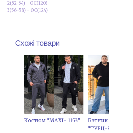
2(52-54) - ОС(120)
3(56-58) - ОС(124)
Схожі товари
Костюм "МАХІ- 1153"
Батник
"ТУРЦ-8914",чол