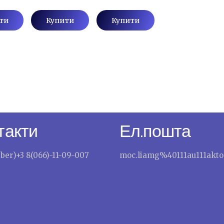
ти
Купити
Купити
такти
Ел.пошта
iber)+3 8(066)-11-09-007
moc.liamg%40111au111akto