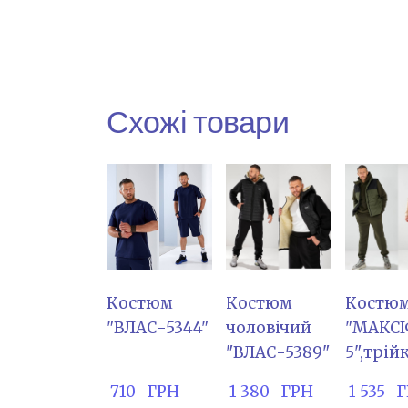
Схожі товари
Костюм
Костюм
Костю
"ВЛАС-5344"
чоловічий
"МАКСІ
"ВЛАС-5389"
5",трій
 710   ГРН
 1 380   ГРН
 1 535  