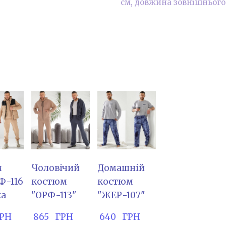
см, довжина зовнішнього 
м
Чоловічий
Домашній
Ф-116
костюм
костюм
ка
"ОРФ-113"
"ЖЕР-107"
 ГРН
 865   ГРН
 640   ГРН