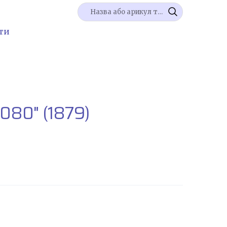
ти
1080"
(1879)