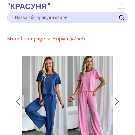
"
КРАСУНЯ"
Store homepage
Норма (42-48)