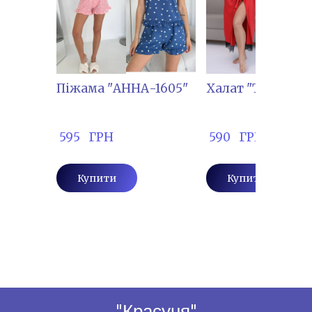
Піжама "АННА-1605"
Халат "ТУРЦ-50
 595   ГРН
 590   ГРН
Купити
Купити
"Красуня"