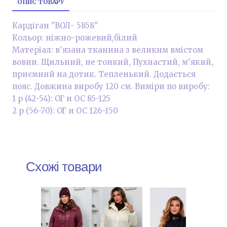
ОПИС ТОВАРУ
Кардіган "ВОЛ- 5858"
Кольор: ніжно-рожевий,білий
Матеріал: в'язана тканина з великим вмістом
вовни. Щильний, не тонкий, Пухнастий, м'який,
приємний на дотик. Тепленький. Додається
пояс. Довжина виробу 120 см. Виміри по виробу:
1 р (42-54): ОГ и ОС 85-125
2 р (56-70): ОГ и ОС 126-150
Схожі товари