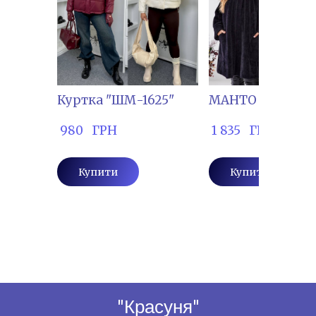
Куртка "ШМ-1625"
МАНТО "КІРІ-32
 980   ГРН
 1 835   ГРН
Купити
Купити
"Красуня"