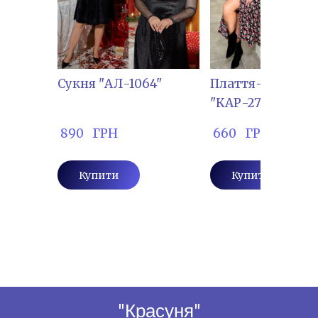
Сукня "АЛ-1064"
Плаття-халат
"КАР-2701"
 890   ГРН
 660   ГРН
Купити
Купити
"Красуня"