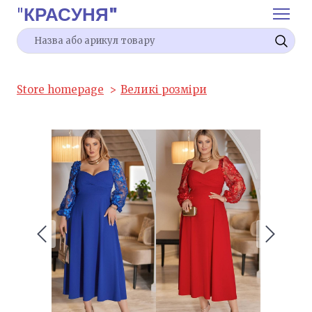
"
КРАСУНЯ"
Store homepage
Великі розміри