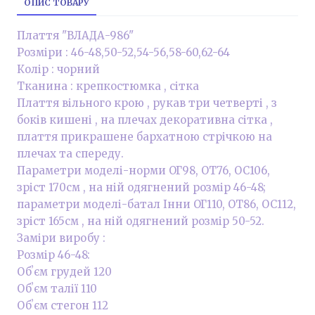
ОПИС ТОВАРУ
Плаття "ВЛАДА-986"
Розміри : 46-48,50-52,54-56,58-60,62-64
Колір : чорний
Тканина : крепкостюмка , сітка
Плаття вільного крою , рукав три четверті , з
боків кишені , на плечах декоративна сітка ,
плаття прикрашене бархатною стрічкою на
плечах та спереду.
Параметри моделі-норми ОГ98, ОТ76, ОС106,
зріст 170см , на ній одягнений розмір 46-48;
параметри моделі-батал Інни ОГ110, ОТ86, ОС112,
зріст 165см , на ній одягнений розмір 50-52.
Заміри виробу :
Розмір 46-48:
Обʼєм грудей 120
Обʼєм талії 110
Обʼєм стегон 112