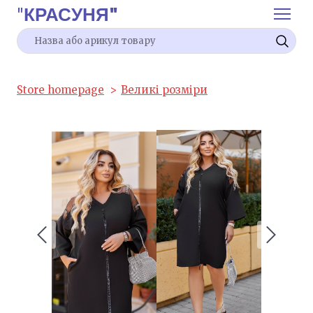
"
КРАСУНЯ"
Store homepage
Великі розміри