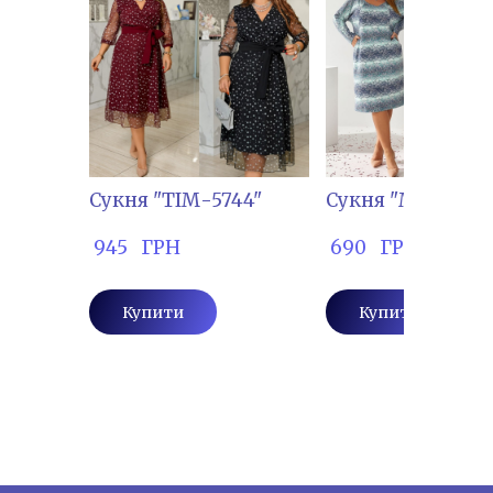
Сукня "ТІМ-5744"
Сукня "МАНА-181
 945   ГРН
 690   ГРН
Купити
Купити