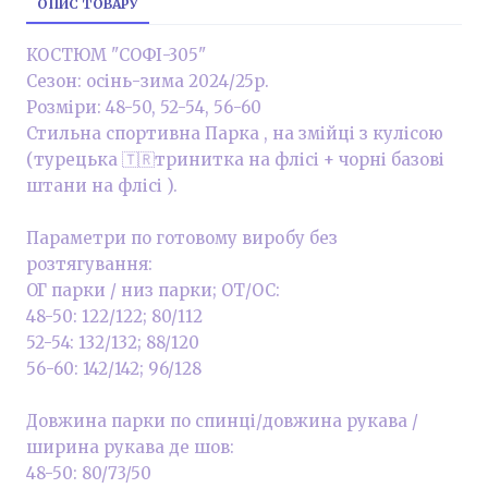
ОПИС ТОВАРУ
КОСТЮМ "СОФІ-305"
Сезон: осінь-зима 2024/25р.
Розміри: 48-50, 52-54, 56-60
Стильна спортивна Парка , на змійці з кулісою
(турецька 🇹🇷тринитка на флісі + чорні базові
штани на флісі ).
Параметри по готовому виробу без
розтягування:
ОГ парки / низ парки; ОТ/ОС:
48-50: 122/122; 80/112
52-54: 132/132; 88/120
56-60: 142/142; 96/128
Довжина парки по спинці/довжина рукава /
ширина рукава де шов:
48-50: 80/73/50