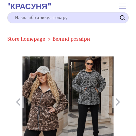
"
КРАСУНЯ"
Store homepage
Великі розміри