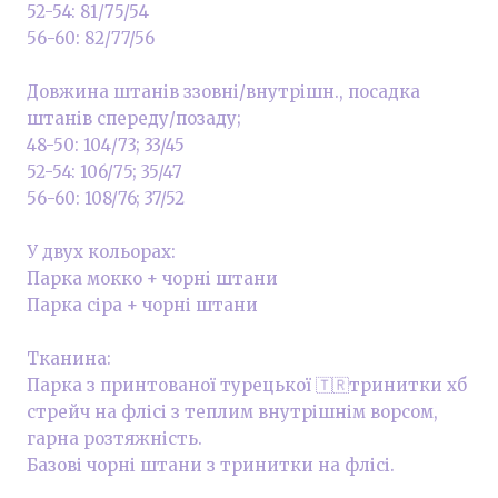
52-54: 81/75/54
56-60: 82/77/56
Довжина штанів ззовні/внутрішн., посадка
штанів спереду/позаду;
48-50: 104/73; 33/45
52-54: 106/75; 35/47
56-60: 108/76; 37/52
У двух кольорах:
Парка мокко + чорні штани
Парка сіра + чорні штани
Тканина:
Парка з принтованої турецької 🇹🇷тринитки хб
стрейч на флісі з теплим внутрішнім ворсом,
гарна розтяжність.
Базові чорні штани з тринитки на флісі.