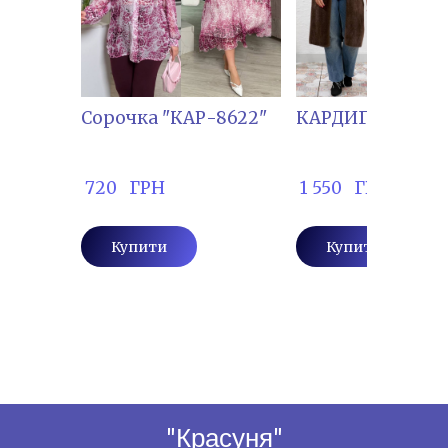
Сорочка "КАР-8622"
КАРДИГАН "КІРІ-
 720   ГРН
 1 550   ГРН
Купити
Купити
"Красуня"