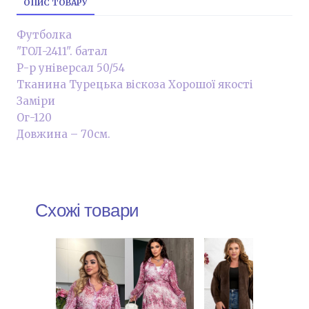
ОПИС ТОВАРУ
Футболка
"ГОЛ-2411". батал
Р-р універсал 50/54
Тканина Турецька віскоза Хорошої якості
Заміри
Ог-120
Довжина – 70см.
Схожі товари