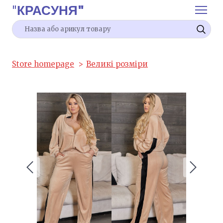
"
КРАСУНЯ"
Store homepage
Великі розміри