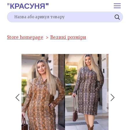
"
КРАСУНЯ"
Store homepage
Великі розміри