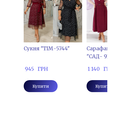
Сукня "ТІМ-5744"
Сарафан + голь
"САД- 9101"
 945   ГРН
 1 140   ГРН
Купити
Купити