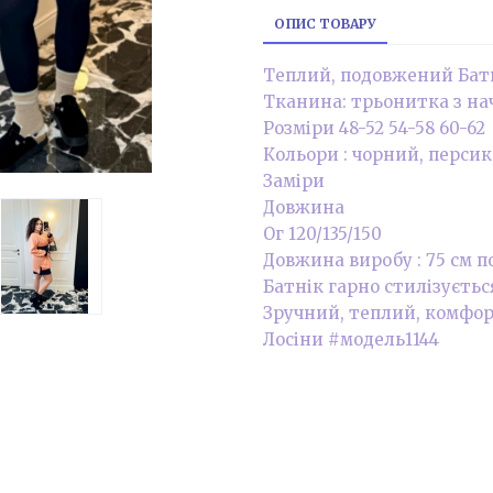
ОПИС ТОВАРУ
Теплий, подовжений Батн
Тканина: трьонитка з нач
Розміри 48-52 54-58 60-62
Кольори : чорний, персик
Заміри
Довжина
Ог 120/135/150
Довжина виробу : 75 см по
Батнік гарно стилізуєть
Зручний, теплий, комфор
Лосіни #модель1144