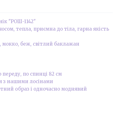
ік "РОШ-1142"
осом, тепла, приємна до тіла, гарна якість
, мокко, беж, світлий баклажан
 переду, по спинці 82 см
ся з нашими лосінами
тний образ і одночасно моднявий