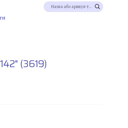
ти
142"
(3619)