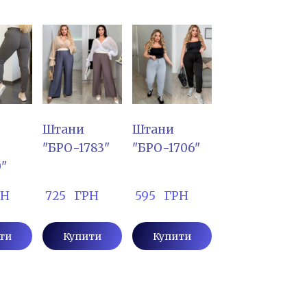
Штани
Штани
"БРО-1783"
"БРО-1706"
0"
РН
 725   ГРН
 595   ГРН
ти
Купити
Купити