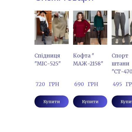
Спідниця
Кофта "
Спорт
"МІС-525"
МАЖ-2158"
штани
"СТ-47
 720   ГРН
 690   ГРН
 495   Г
Купити
Купити
Купи