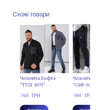
Схожі товари
Чоловіча Кофта
Чоловічі штани
"ТУЛІ-1071"
"САФ-672"
 740   ГРН
 590   ГРН
Купити
Купити