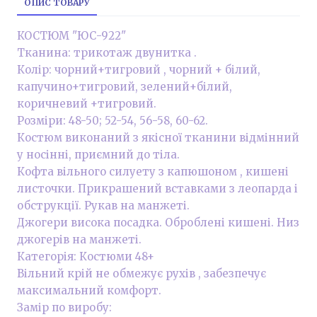
ОПИС ТОВАРУ
КОСТЮМ "ЮС-922"
Тканина: трикотаж двунитка .
Колір: чорний+тигровий , чорний + білий,
капучино+тигровий, зелений+білий,
коричневий +тигровий.
Розміри: 48-50; 52-54, 56-58, 60-62.
Костюм виконаний з якісної тканини відмінний
у носінні, приємний до тіла.
Кофта вільного силуету з капюшоном , кишені
листочки. Прикрашений вставками з леопарда і
обструкції. Рукав на манжеті.
Джогери висока посадка. Оброблені кишені. Низ
джогерів на манжеті.
Категорія: Костюми 48+
Вільний крій не обмежує рухів , забезпечує
максимальний комфорт.
Замір по виробу: