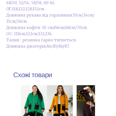
48/50, 52/54, 56/58, 60-62.
ОГ:118;122;128;132см.
Довжина рукава від горловини:33см/34см/
35см/36см.
Довжина кофти: 65 см/66см/68см/70см.
ОС: 118см;122см;132;136.
Талия : резинка гарно тягнеться.
Довжина джогерів:84/85/86/87.
Схожі товари