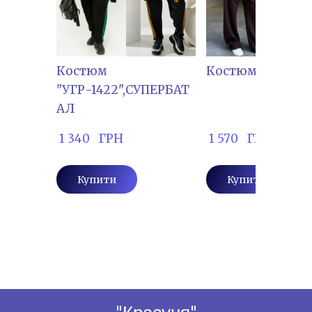
Костюм
Костюм "Ю.КР-00
"УГР-1422",СУПЕРБАТ
АЛ
 1 340   ГРН
 1 570   ГРН
Купити
Купити