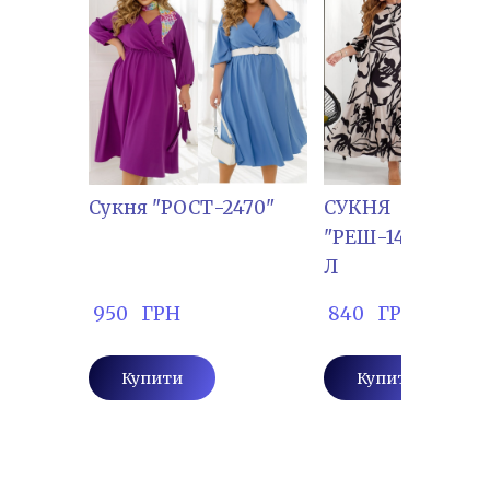
Сукня "РОСТ-2470"
СУКНЯ
"РЕШ-144",СУПЕ
Л
 950   ГРН
 840   ГРН
Купити
Купити