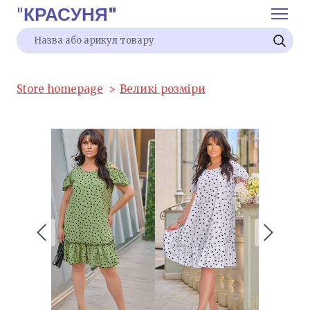
"
КРАСУНЯ"
Store homepage
Великі розміри