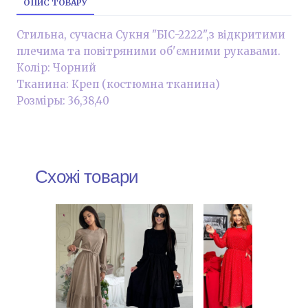
ОПИС ТОВАРУ
Стильна, сучасна Сукня "БІС-2222",з відкритими
плечима та повітряними об'ємними рукавами.
Колір: Чорний
Тканина: Креп (костюмна тканина)
Розмiры: 36,38,40
Схожі товари