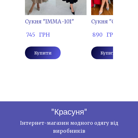
Сукня "ІММА-101"
Сукня "СЕМ-2091
 745   ГРН
 890   ГРН
Купити
Купити
"Красуня"
Інтернет-магазин модного одягу від
виробників