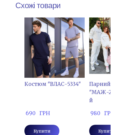
Схожі товари
Костюм "ВЛАС-5334"
Парний костюм
"МАЖ-2129",Чоло
й
 690   ГРН
 980   ГРН
Купити
Купити