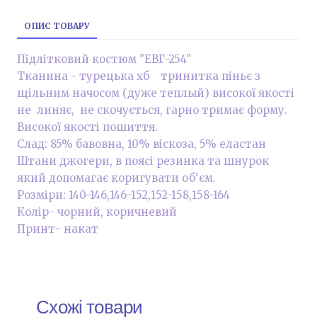
ОПИС ТОВАРУ
Підлітковий костюм "ЕВГ-254"
Тканина - турецька хб тринитка піньє з
щільним начосом (дуже теплый) високої якості
не линяє, не скочується, гарно тримає форму.
Високої якості пошиття.
Слад: 85% бавовна, 10% віскоза, 5% еластан
Штани джогери, в поясі резинка та шнурок
який допомагає коригувати об'єм.
Розміри: 140-146,146-152,152-158,158-164
Колір- чорний, коричневий
Принт- накат
Схожі товари