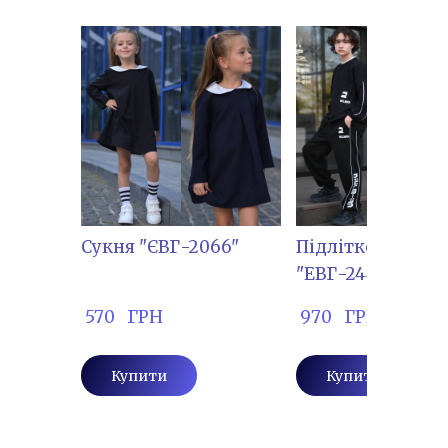
Сукня "ЄВГ-2066"
Підлітковий Ко
"ЕВГ-2449"
 570   ГРН
 970   ГРН
Купити
Купити