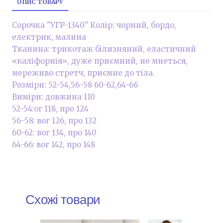
ОПИС ТОВАРУ
Сорочка "УГР-1340" Колір: чорний, бордо,
електрик, малина
Тканина: трикотаж білизняний, еластичний
«каліфорнія», дуже приємний, не мнеться,
мереживо стретч, приємне до тіла.
Розміри: 52-54,56-58 60-62,64-66
Виміри: довжина 110
52-54:ог 118, про 124
56-58: вог 126, про 132
60-62: вог 134, про 140
64-66: вог 142, про 148
Схожі товари