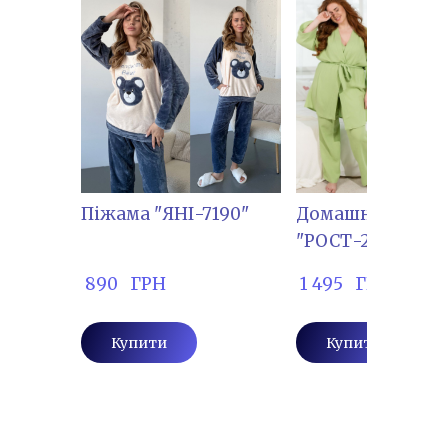
Пiжама "ЯНІ-7190"
Домашній кост
"РОСТ-2207",3-к
 890   ГРН
 1 495   ГРН
Купити
Купити