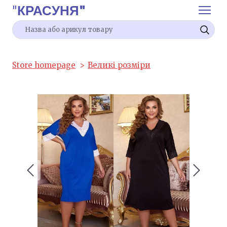
"
КРАСУНЯ"
Store homepage
Великі розміри