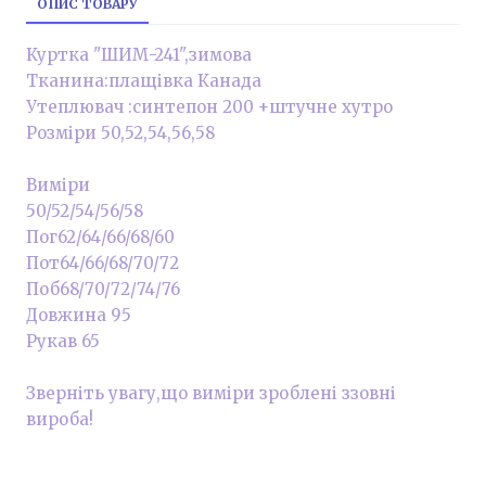
ОПИС ТОВАРУ
Куртка "ШИМ-241",зимова
Тканина:плащівка Канада
Утеплювач :синтепон 200 +штучне хутро
Розміри 50,52,54,56,58
Виміри
50/52/54/56/58
Пог62/64/66/68/60
Пот64/66/68/70/72
Поб68/70/72/74/76
Довжина 95
Рукав 65
Зверніть увагу,що виміри зроблені ззовні
вироба!