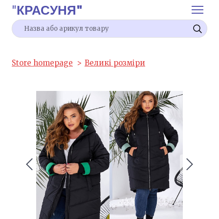
"
КРАСУНЯ"
Store homepage
Великі розміри