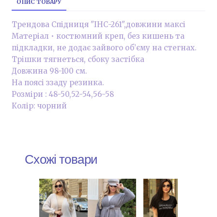
ОПИС ТОВАРУ
Трендова Спідниця "ІНС-261",довжини максі
Матеріал • костюмний креп, без кишень та
підкладки, не додає зайвого об’єму на стегнах.
Трішки тягнеться, сбоку застібка
Довжина 98-100 см.
На поясі ззаду резинка.
Розміри : 48-50,52-54,56-58
Колір: чорний
Схожі товари