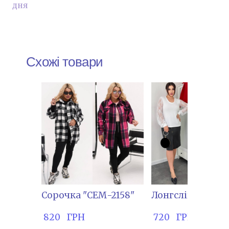
дня
Схожі товари
Сорочка "СЕМ-2158"
Лонгслів "ІВА-14
 820   ГРН
 720   ГРН