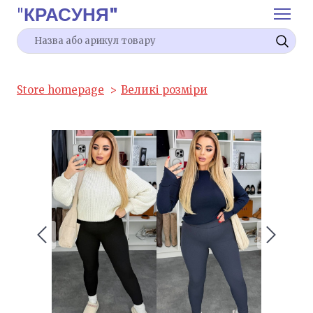
"
КРАСУНЯ"
Store homepage
Великі розміри