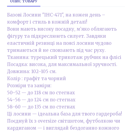
ОПИС ТОВАРУ
Базові Лосини "ІНС-471", на кожен день –
комфорт і стиль в кожній деталі!
Вони мають високу посадку, м’яко облягають
фігуру та підкреслюють силует. Завдяки
еластичній резинці на поясі лосини чудово
тримаються й не сповзають під час руху.
Тканина: турецький трикотаж рубчик на флісі
Посадка: висока, для максимальної зручності.
Довжина: 102–105 см.
Колір : графіт та чорний
Розміри та заміри:
50–52 — до 118 см по стегнах
54–56 — до 124 см по стегнах
58–60 — до 135 см по стегнах
Ці лосини — ідеальна база для твого гардероба!
Поєднуй їх з oversize світшотом, футболкою чи
кардиганом — і виглядай бездоганно кожного