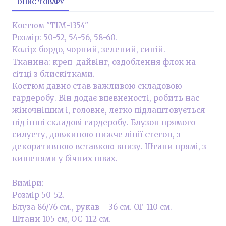
ОПИС ТОВАРУ
Костюм "ТІМ-1354"
Розмір: 50-52, 54-56, 58-60.
Колір: бордо, чорний, зелений, синій.
Тканина: креп-дайвінг, оздоблення флок на
сітці з блискітками.
Костюм давно став важливою складовою
гардеробу. Він додає впевненості, робить нас
жіночнішим і, головне, легко підлаштовується
під інші складові гардеробу. Блузон прямого
силуету, довжиною нижче лінії стегон, з
декоративною вставкою внизу. Штани прямі, з
кишенями у бічних швах.
Виміри:
Розмір 50-52.
Блуза 86/76 см., рукав – 36 см. ОГ-110 см.
Штани 105 см, ОС-112 см.