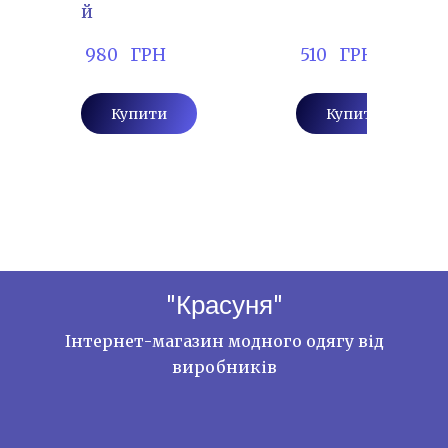
й
 980   ГРН
 510   ГРН
Купити
Купити
"Красуня"
Інтернет-магазин модного одягу від
виробників